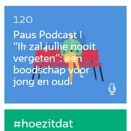
120
Paus Podcast |
“Ik zal jullie nooit
vergeten”: een
boodschap voor
jong en oud
#hoezitdat