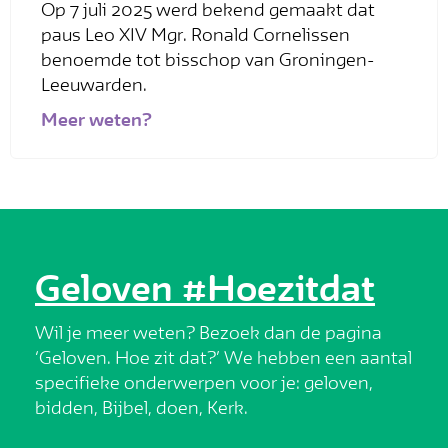
Op 7 juli 2025 werd bekend gemaakt dat
Op 2
paus Leo XIV Mgr. Ronald Cornelissen
beke
benoemde tot bisschop van Groningen-
Van 
Leeuwarden.
biss
Meer weten?
Mee
Geloven #Hoezitdat
Wil je meer weten? Bezoek dan de pagina
‘Geloven. Hoe zit dat?’ We hebben een aantal
specifieke onderwerpen voor je: geloven,
bidden, Bijbel, doen, Kerk.