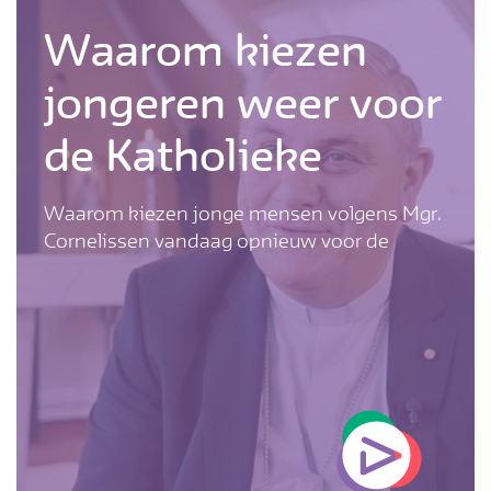
Waarom kiezen
jongeren weer voor
de Katholieke
Kerk? | Mgr.
Waarom kiezen jonge mensen volgens Mgr.
Cornelissen vandaag opnieuw voor de
Cornelissen
Katholieke Kerk?