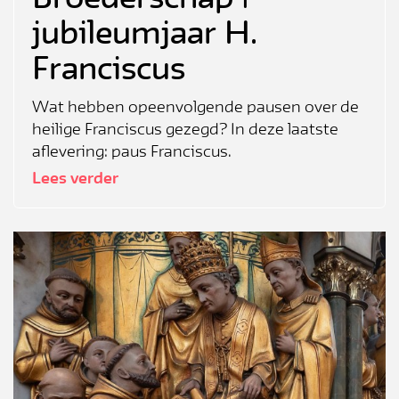
mis niets
jubileumjaar H.
Franciscus
Wat hebben opeenvolgende pausen over de
heilige Franciscus gezegd? In deze laatste
aflevering: paus Franciscus.
Lees verder
Inschrijven
× Deze popup niet meer weergeven