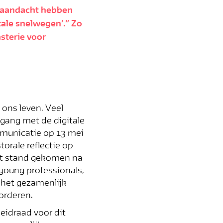
en aandacht hebben
tale snelwegen’.” Zo
sterie voor
ons leven. Veel
mgang met de digitale
mmunicatie op 13 mei
orale reflectie op
ot stand gekomen na
 young professionals,
m het gezamenlijk
orderen.
eidraad voor dit