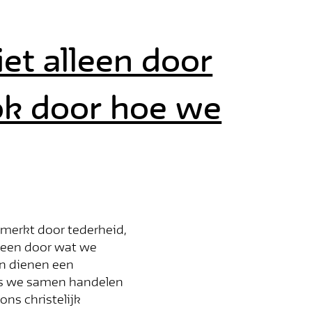
iet alleen door
k door hoe we
nmerkt door tederheid,
lleen door wat we
n dienen een
als we samen handelen
ns christelijk