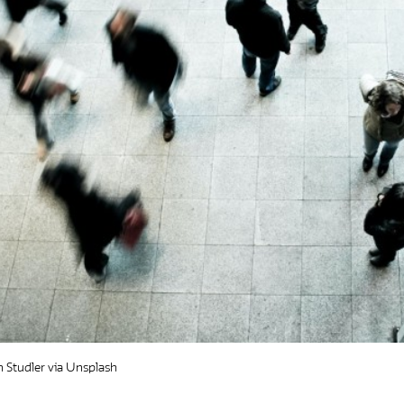
Insch
× Deze popup ni
 Studler via Unsplash