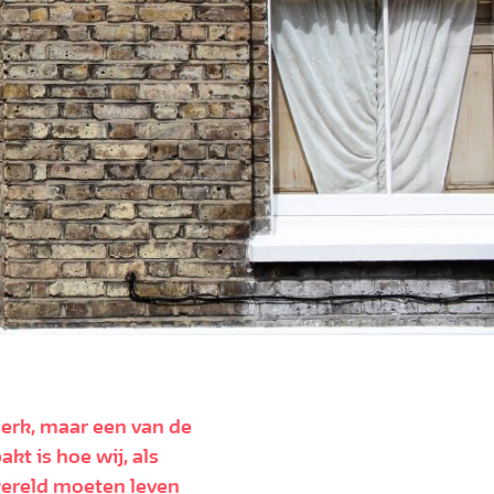
dperk, maar een van de
t is hoe wij, als
wereld moeten leven