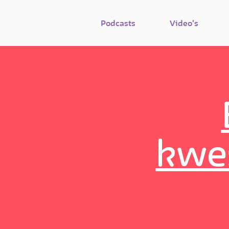
Podcasts
Video's
kwes