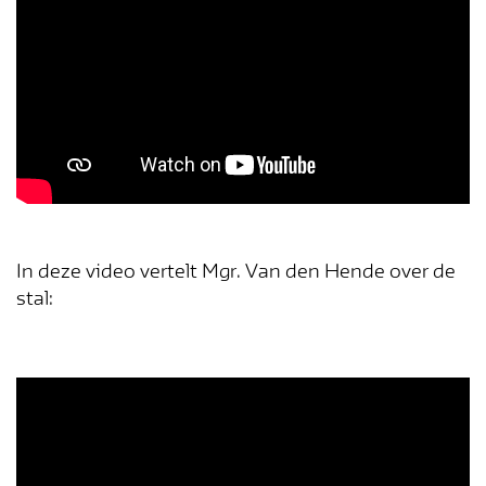
mis niets
In deze video vertelt Mgr. Van den Hende over de
stal:
Inschrijven
× Deze popup niet meer weergeven