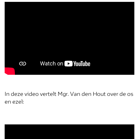
Blijf op de
In deze video vertelt Mgr. Van den Hout over de os
en ezel:
hoogte!
Schrijf je in voor de nieuwsbrief en