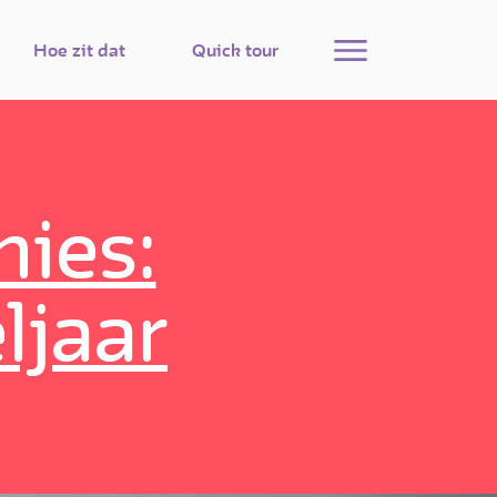
Menu
Hoe zit dat
Quick tour
hies:
ljaar