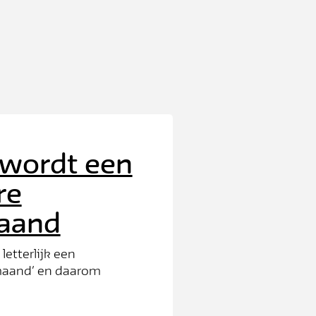
 wordt een
re
aand
etterlijk een
maand’ en daarom
dere serie video’s. Op
 de eerste opnames bij