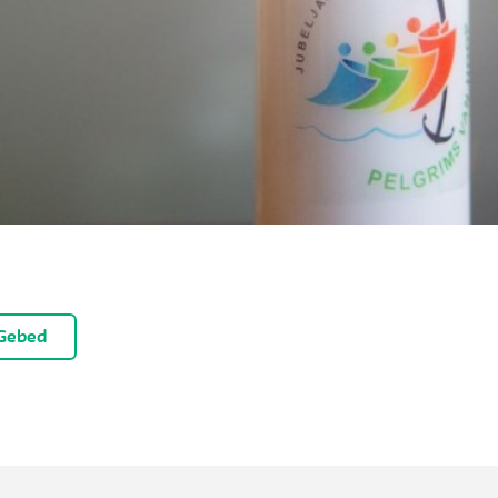
× Deze popup ni
Gebed