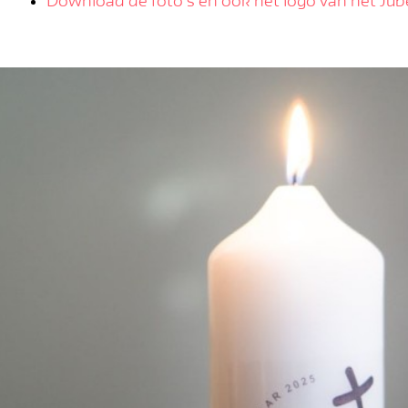
Download de foto’s en ook het logo van het Jub
hoogte!
Schrijf je in voor de ni
Insch