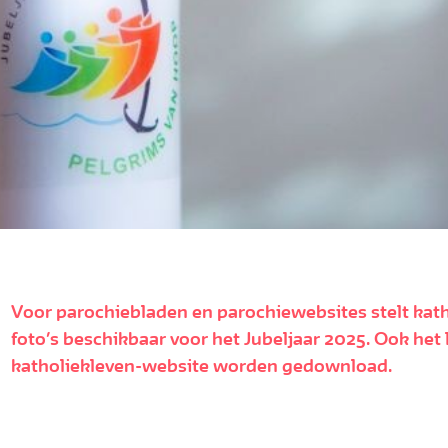
Voor parochiebladen en parochiewebsites stelt kath
foto’s beschikbaar voor het Jubeljaar 2025. Ook het
katholiekleven-website worden gedownload.