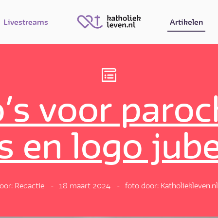
Livestreams
Artikelen
’s voor paroc
s en logo jube
oor: Redactie
18 maart 2024
foto door: Katholiekleven.nl