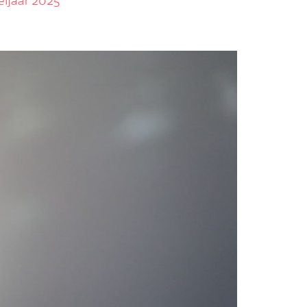
eljaar 2025
euwsbrief en mis niets
rijven