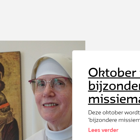
Oktober
bijzonde
missiem
Deze oktober wordt l
‘bijzondere missie
maken we een bijzon
Lees verder
10 september waren