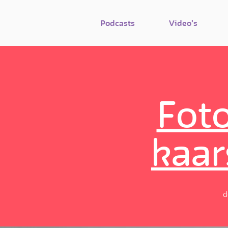
Podcasts
Video's
Foto
kaar
d