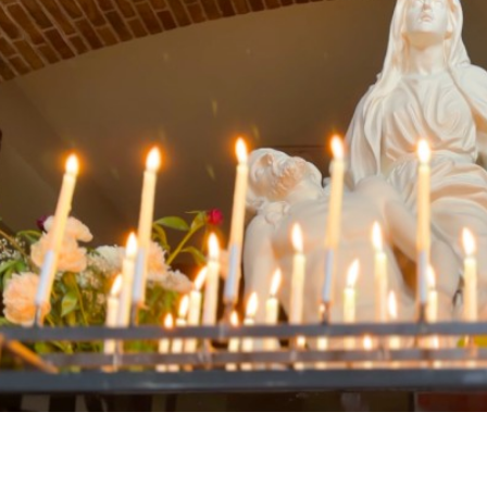
Insch
× Deze popup ni