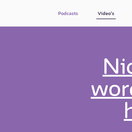
Podcasts
Video's
Nic
word