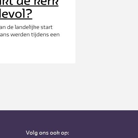
kt de kerk
devol?
n de landelijke start
lans werden tijdens een
8 januari de resultaten
presenteerd.
Volg ons ook op: