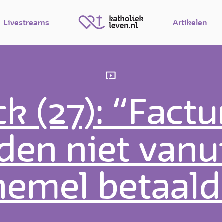
Livestreams
Artikelen
k (27): “Fact
en niet vanu
hemel betaald