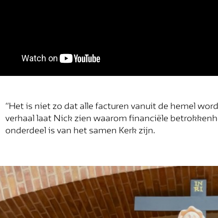
“Het is niet zo dat alle facturen vanuit de hemel wor
verhaal laat Nick zien waarom financiële betrokkenh
onderdeel is van het samen Kerk zijn.
Blijf op 
hoogte!
Schrijf je in voor de ni