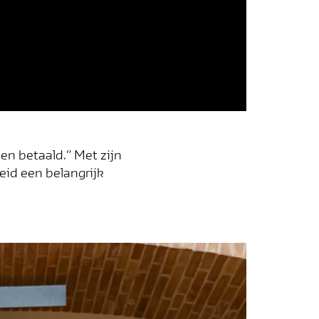
den betaald.” Met zijn
eid een belangrijk
de
euwsbrief en mis niets