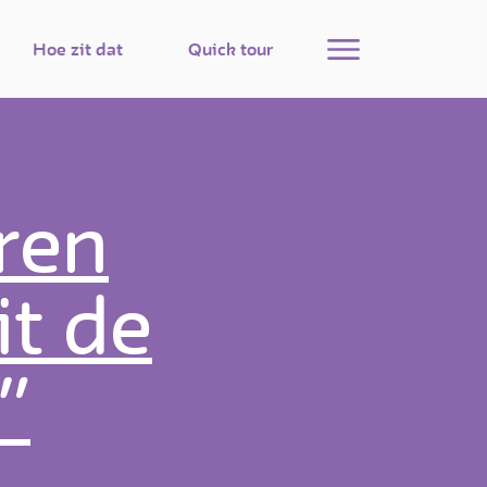
Menu
Hoe zit dat
Quick tour
uren
it de
”