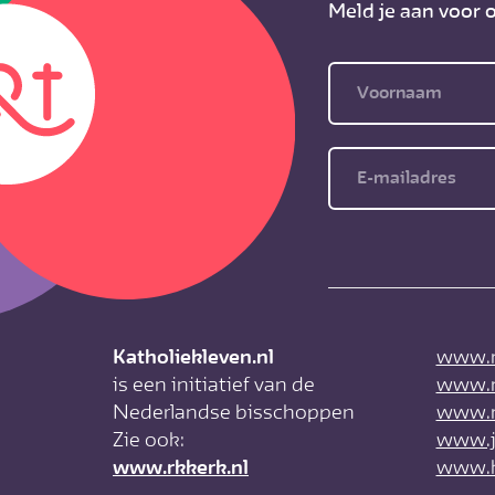
Meld je aan voor o
Katholiekleven.nl
www.r
is een initiatief van de
www.rk
Nederlandse bisschoppen
www.rk
Zie ook:
www.j
www.rkkerk.nl
www.k