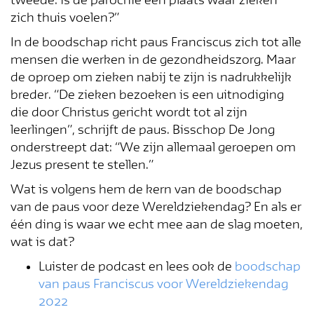
tweede: is de parochie een plaats waar zieken
zich thuis voelen?”
Blijf op de
In de boodschap richt paus Franciscus zich tot alle
mensen die werken in de gezondheidszorg. Maar
hoogte!
de oproep om zieken nabij te zijn is nadrukkelijk
breder. “De zieken bezoeken is een uitnodiging
Schrijf je in voor de nieuwsbrief en
die door Christus gericht wordt tot al zijn
mis niets
leerlingen”, schrijft de paus. Bisschop De Jong
onderstreept dat: “We zijn allemaal geroepen om
Jezus present te stellen.”
Wat is volgens hem de kern van de boodschap
van de paus voor deze Wereldziekendag? En als er
één ding is waar we echt mee aan de slag moeten,
wat is dat?
Luister de podcast en lees ook de
boodschap
van paus Franciscus voor Wereldziekendag
2022