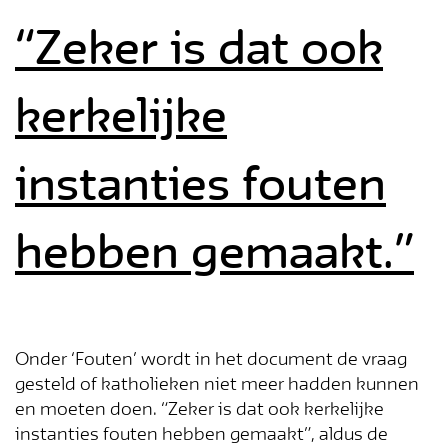
“Zeker is dat ook
kerkelijke
instanties fouten
Blijf op de
hebben gemaakt.”
hoogte!
Schrijf je in voor de nieuwsbrief en
Onder ‘Fouten’ wordt in het document de vraag
mis niets
gesteld of katholieken niet meer hadden kunnen
en moeten doen. “Zeker is dat ook kerkelijke
instanties fouten hebben gemaakt”, aldus de