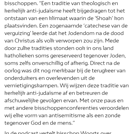
bisschoppen. “Een traditie van theologisch en
kerkelijk anti-judaïsme heeft bijgedragen tot het
ontstaan van een klimaat waarin de ‘Shoah’ kon
plaatsvinden. Een zogenaamde ‘catechese van de
verguizing’ leerde dat het Jodendom na de dood
van Christus als volk verworpen zou zijn. Mede
door zulke tradities stonden ook in ons land
katholieken soms gereserveerd tegenover Joden,
Inschrijven
soms zelfs onverschillig of afkerig. Direct na de
oorlog was dit nog merkbaar bij de terugkeer van
onderduikers en overlevenden uit de
× Deze popup niet meer weergeven
vernietigingskampen. Wij wijzen deze traditie van
kerkelijk anti-judaïsme af en betreuren de
afschuwelijke gevolgen ervan. Met onze paus en
met andere bisschoppenconferenties veroordelen
wij elke vorm van antisemitisme als een zonde
tegenover God en de mens.”
In de podcast vertelt bisschop Woorts over